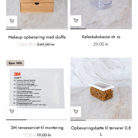
Køleskabskasse str xs
Makeup opbevaring med skuffe
29,00 kr
224,10 kr
249,00 kr
Spar 10%
3M renseserviet til montering
Opbevaringsbøtte til tørvarer 0,8
L
17,10 kr
19,00 kr