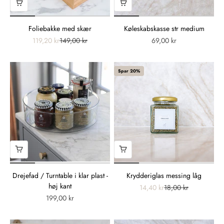
Foliebakke med skær
Køleskabskasse str medium
119,20 kr
149,00 kr
69,00 kr
Spar 20%
Drejefad / Turntable i klar plast -
Krydderiglas messing låg
høj kant
14,40 kr
18,00 kr
199,00 kr