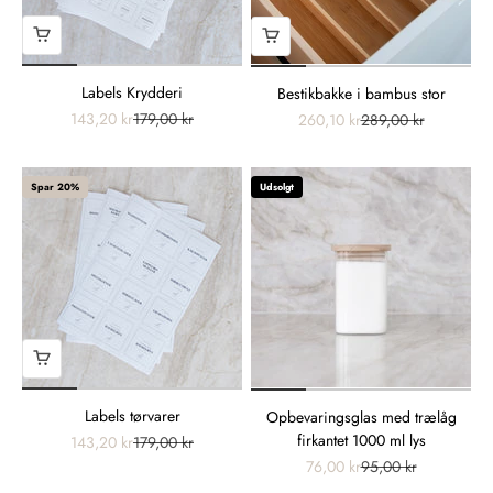
Labels Krydderi
Bestikbakke i bambus stor
143,20 kr
179,00 kr
260,10 kr
289,00 kr
Spar 20%
Udsolgt
Labels tørvarer
Opbevaringsglas med trælåg
firkantet 1000 ml lys
143,20 kr
179,00 kr
76,00 kr
95,00 kr