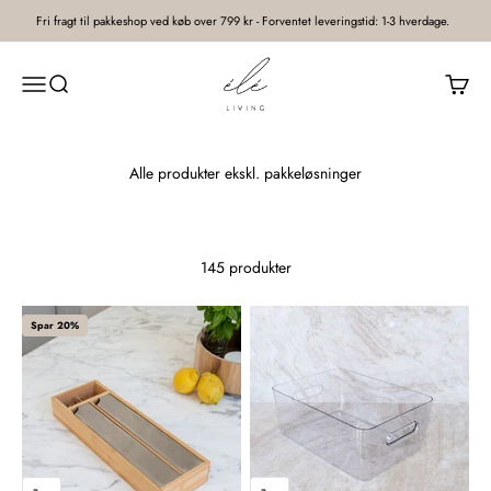
Spring til indhold
Fri fragt til pakkeshop ved køb over 799 kr - Forventet leveringstid: 1-3 hverdage.
élé living®
Åbn navigationsmenu
Åbn søgefunktion
Åbn in
145 produkter
Spar 20%