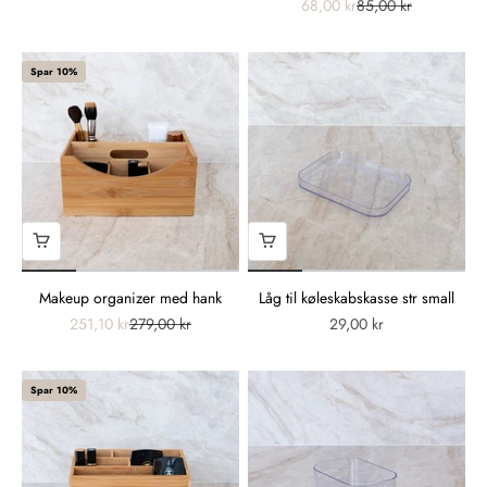
68,00 kr
85,00 kr
Spar 10%
Makeup organizer med hank
Låg til køleskabskasse str small
251,10 kr
279,00 kr
29,00 kr
Spar 10%