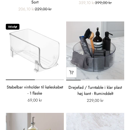
Sort
359,10 kr
399,00 kr
206,10 kr
229,00 kr
Udsolgt
Stabelbar vinholder til køleskabet
Drejefad / Turntable i klar plast
- 1 flaske
høj kant - Ruminddelt
69,00 kr
229,00 kr