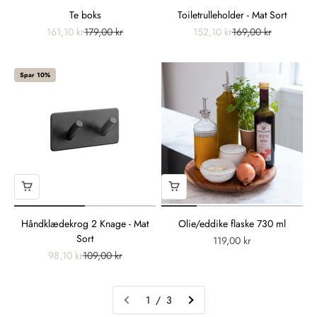
Te boks
Toiletrulleholder - Mat Sort
161,10 kr
179,00 kr
152,10 kr
169,00 kr
Spar 10%
Håndklædekrog 2 Knage - Mat
Olie/eddike flaske 730 ml
Sort
119,00 kr
98,10 kr
109,00 kr
1 / 3