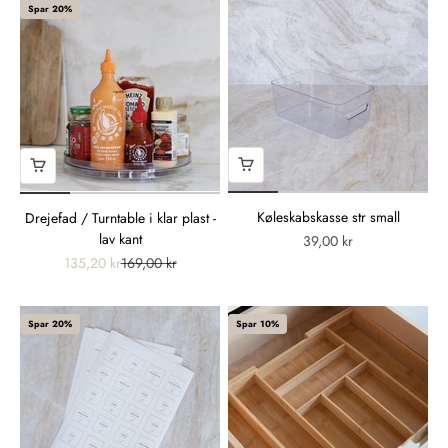
Spar 20%
Køleskabskasse str small
Drejefad / Turntable i klar plast -
lav kant
39,00 kr
135,20 kr
169,00 kr
Spar 20%
Spar 10%