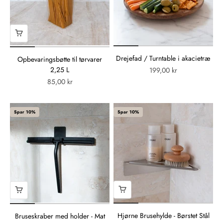
Drejefad / Turntable i akacietræ
Opbevaringsbøtte til tørvarer
2,25 L
199,00 kr
85,00 kr
Spar 10%
Spar 10%
Hjørne Brusehylde - Børstet Stål
Bruseskraber med holder - Mat