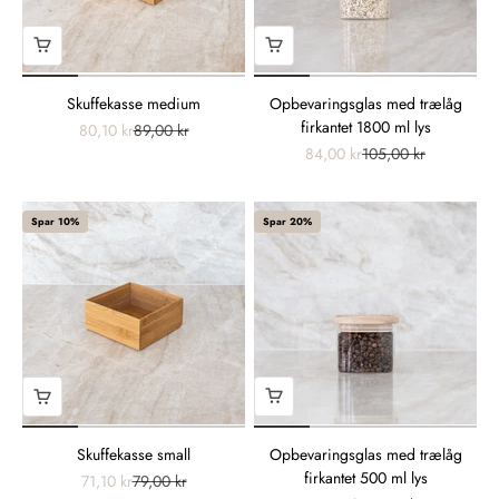
Opbevaringsglas med trælåg
Skuffekasse medium
firkantet 1800 ml lys
80,10 kr
89,00 kr
84,00 kr
105,00 kr
Spar 10%
Spar 20%
Opbevaringsglas med trælåg
Skuffekasse small
firkantet 500 ml lys
71,10 kr
79,00 kr