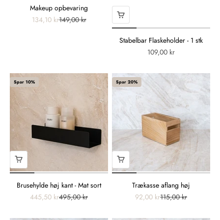
Makeup opbevaring
134,10 kr
149,00 kr
Stabelbar Flaskeholder - 1 stk
109,00 kr
Spar 10%
Spar 20%
Brusehylde høj kant - Mat sort
Trækasse aflang høj
445,50 kr
495,00 kr
92,00 kr
115,00 kr