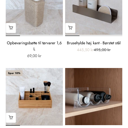
Opbevaringsbøtte til tørvarer 1,6
Brusehylde høj kant - Børstet stål
L
445,50 kr
495,00 kr
69,00 kr
Spar 10%